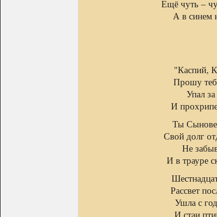
Ещё чуть – чут
А в синем 
"Каспий, К
Прошу теб
Упал за
И прохрипе
Ты Сыновей
Свой долг от
Не забыв
И в трауре с
Шестнадцат
Рассвет пос
Ушла с го
И стаи пти