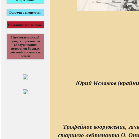
побратимы!
Встречи однополчан
Помяните нас живые!
Нижнетагильский
центр социального
обслуживания
ветеранов боевых
действий и членов их
семей
Юрий Исламов (крайний 
Трофейное вооружение, захв
старшего лейтенанта О. Они