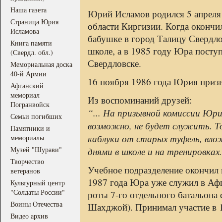
Наша газета
Юрий Исламов родился 5 апреля 
Страница Юрия
области Киргизии. Когда окончил
Исламова
бабушке в город Талицу Свердло
Книга памяти
школе, а в 1985 году Юра поступ
(Свердл. обл.)
Свердловске.
Мемориальная доска
40-й Армии
16 ноября 1986 года Юрия призв
Афганский
мемориал
Из воспоминаний друзей:
Погранвойск
“... На призывной комиссии Юри
Семьи погибших
возможно, не будет служить. Т
Памятники и
каблуки от старых туфель, влож
мемориалы
Музей "Шурави"
днями в школе и на тренировках.
Творчество
Учебное подразделение окончил в
ветеранов
1987 года Юра уже служил в Афг
Культурный центр
"Солдаты России"
роты 7-го отдельного батальона 
Воины Отечества
Шахджой). Принимал участие в 
Видео архив