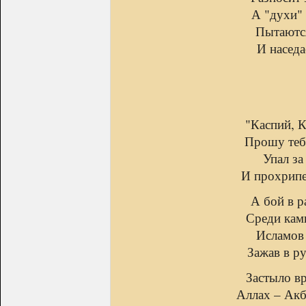
А "духи" 
Пытаются
И наседае
"Каспий, К
Прошу теб
Упал за
И прохрипе
А бой в р
Среди кам
Исламов
Зажав в р
Застыло вр
Аллах – Акб