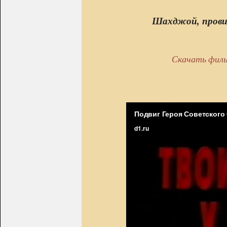
Шахджой, провин
Скачать филь