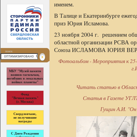
именем.
В Талице и Екатеринбурге ежего
приз Юрия Исламова.
23 ноября 2004 г. решением об
областной организации РСВА ор
Союза ИСЛАМОВА ЮРИЯ ВЕ
поиск
Фотоальбом - Мероприятия к 25-
г.
МБУ "Музей памяти
воинов-тагильчан,
погибших в локальных
войнах планеты"
Читать статью в Област
Фонд
Статья в Газете УГЛТ
"Вечная память"
(г. Москва)
Гущин А.И. "Он
Свердловчане,
не получившие
награды
С Днем Рождения