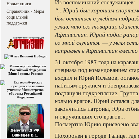
Из воспоминаний сослуживцев:
Новые книги
“...Юрий был хорошим спортсм
Справочник - Меры
социальной
был остаться в учебном подразд
поддержки
узнав, что его товарищ, единст
Афганистан, Юрий подал рапорт
со мной случится, — у меня ест
направлен в Афганистан вместо 
31 октября 1987 года на карава
спецназа под командованием ста
входил и Юрий Исламов, останов
набитым оружием и боеприпасам
подтянули подкрепление. Группа 
кольцо врагов. Юрий остался дл
закончились патроны, Юра отбив
и окруживших его врагов...
Посмертно Юрию присвоено зван
Похоронен в городе Талице, где 