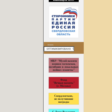
поиск
МБУ "Музей памяти
воинов-тагильчан,
погибших в локальных
войнах планеты"
Фонд
"Вечная память"
(г. Москва)
Свердловчане,
не получившие
награды
С Днем Рождения