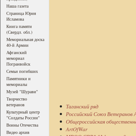
Наша газета
Страница Юрия
Исламова
Книга памяти
(Свердл. обл.)
Мемориальная доска
40-й Армии
Афганский
мемориал
Погранвойск
Семьи погибших
Памятники и
мемориалы
Музей "Шурави"
Творчество
ветеранов
Таганский ряд
Культурный центр
Российский Союз Ветеранов
"Солдаты России"
Общероссийская общественна
Воины Отечества
ArtOfWar
Видео архив