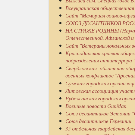
Выживи сам. Спецназ (блог В
Всеукраинская общественна
Сайт "Мемориал воинов-афга
СОЮЗ ДЕСАНТНИКОВ РОС
НА СТРАЖЕ РОДИНЫ (Научно-
Отечественной, Афганской и 
Сайт "Ветераны локальных в
Краснодарская краевая общес
подразделения антитеррора 
Свердловская областная обще
военных конфликтов "Арсена
Сумская городская организац
Литовская ассоциация участн
Рубежанская городская орга
Военные новости GunMan
Союз десантников Эстонии 
Союз десантников Германии
35 отдельная гвардейская де