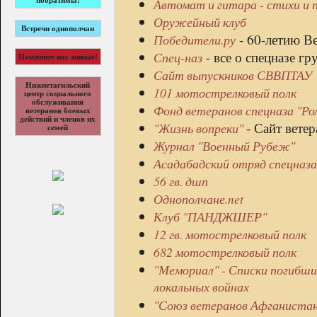
побратимы!
Автомат и гитара - стихи и 
Оружейный клуб
Встречи однополчан
- 60-летию В
Победители.ру
- все о спецназе гру
Спец-наз
Помяните нас живые!
Сайт выпускников СВВПТАУ
Нижнетагильский
101 мотострелковый полк
центр социального
обслуживания
Фонд ветеранов спецназа "Ро
ветеранов боевых
действий и членов их
- Сайт вете
"Жизнь вопреки"
семей
Журнал "Военный Рубеж"
Асадабадский отряд спецназа
56 гв. дшп
Однополчане.net
Клуб "ПАНДЖШЕР"
12 гв. мотострелковый полк
682 мотострелковый полк
"Мемориал" - Списки погибши
локальных войнах
"Союз ветеранов Афганистана