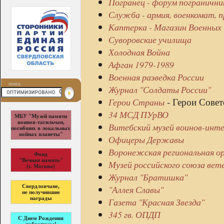
Погранец - форум погранични
Служба - армия, военкомат, 
Каптерка - Магазин Военных
Суворовские училища
Холодная Война
Афган 1979-1989
Военная разведка России
поиск
Журнал "Солдаты России"
- Герои Совет
Герои Страны
34 МСД ПУрВО
МБУ "Музей памяти
воинов-тагильчан,
Витебский музей воинов-инт
погибших в локальных
войнах планеты"
Офицеры Державы
Воронежская региональная о
Фонд
"Вечная память"
Музей российского союза вет
(г. Москва)
Журнал "Братишка"
Свердловчане,
"Аллея Славы"
не получившие
награды
Газета "Красная Звезда"
345 гв. ОПДП
С Днем Рождения