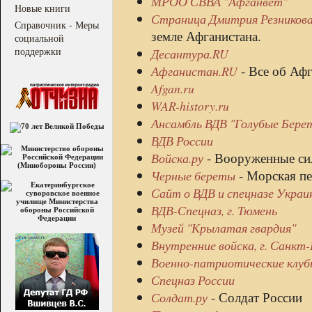
МРОО СВВА "Афганвет"
Новые книги
Страница Дмитрия Резников
Справочник - Меры
земле Афганистана.
социальной
поддержки
Десантура.RU
- Все об Афг
Афганистан.RU
Afgan.ru
WAR-history.ru
Ансамбль ВДВ "Голубые Бере
ВДВ России
- Вооруженные си
Войска.ру
- Морская пе
Черные береты
Сайт о ВДВ и спецназе Украи
ВДВ-Спецназ, г. Тюмень
Музей "Крылатая гвардия"
Внутренние войска, г. Санкт
Военно-патриотические клубы
Спецназ России
- Солдат России
Солдат.ру