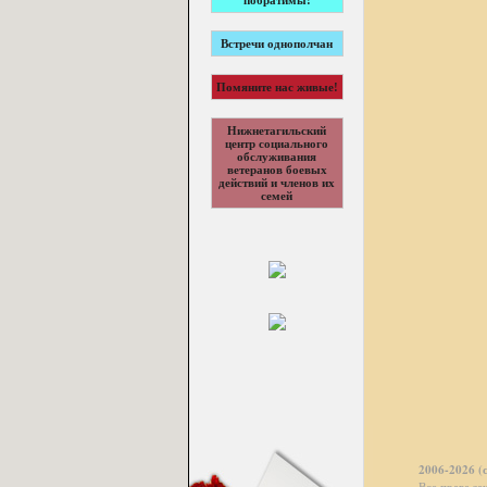
побратимы!
Встречи однополчан
Помяните нас живые!
Нижнетагильский
центр социального
обслуживания
ветеранов боевых
действий и членов их
семей
2006-2026 (
Все права з