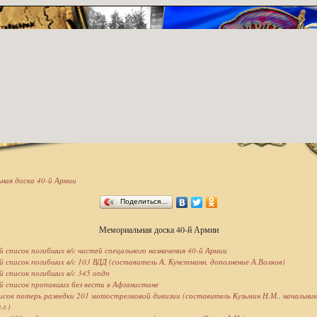
ная доска 40-й Армии
Поделиться…
Мемориальная доска 40-й Армии
 список погибших в/c частей спецального назначения 40-й Армии
 список погибших в/c 103 ВДД (составитель А. Кунстманн, дополнение А.Волков)
 список погибших в/c 345 опдп
 список пропавших без вести в Афганистане
исок потерь разведки 201 мотострелковой дивизии (составитель Кузьмин Н.М., начальник
.г.)