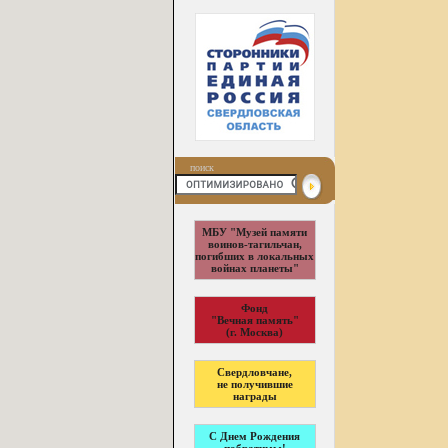
поиск
МБУ "Музей памяти
воинов-тагильчан,
погибших в локальных
войнах планеты"
Фонд
"Вечная память"
(г. Москва)
Свердловчане,
не получившие
награды
С Днем Рождения