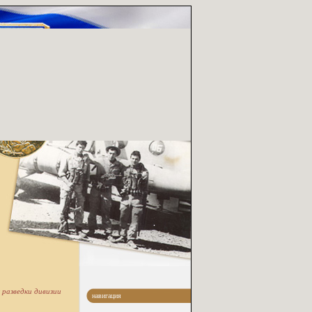
 разведки дивизии
навигация