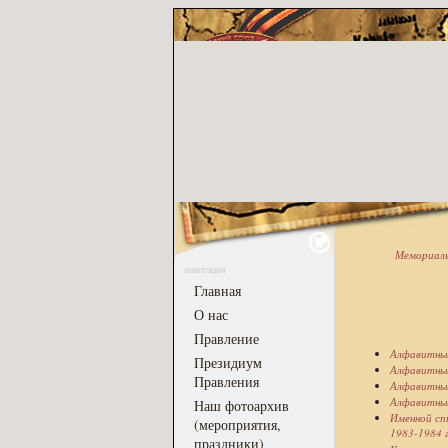
Мемориаль
навигация
Главная
О нас
Правление
Алфавитный
Президиум
Алфавитный
Правления
Алфавитный
Алфавитный
Наш фотоархив
Именной сп
(мероприятия,
1983-1984 г
праздники)